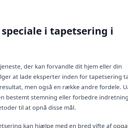
peciale i tapetsering i
eneste, der kan forvandle dit hjem eller din
er at lade eksperter inden for tapetsering t
t resultat, men også en række andre fordele. 
en bestemt stemning eller forbedre indretnin
toder til at opnå disse mål.
petsering kan hjælpe med en bred vifte af opga