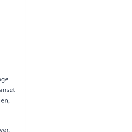
age
Uanset
gen,
ver,