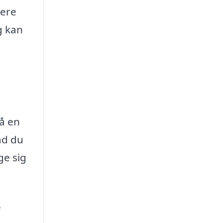
sere
g kan
få en
vad du
ge sig
e