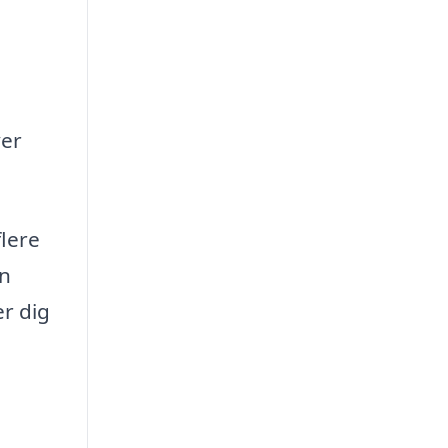
ver
flere
en
r dig