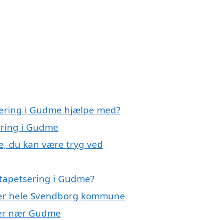
tsering i Gudme hjælpe med?
ering i Gudme
e, du kan være tryg ved
 tapetsering i Gudme?
ller hele Svendborg kommune
byer nær Gudme