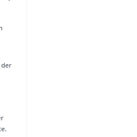
m
 der
er
te.