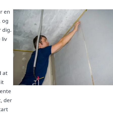
r en
, og
 dig.
liv
d at
it
hente
t, der
tart