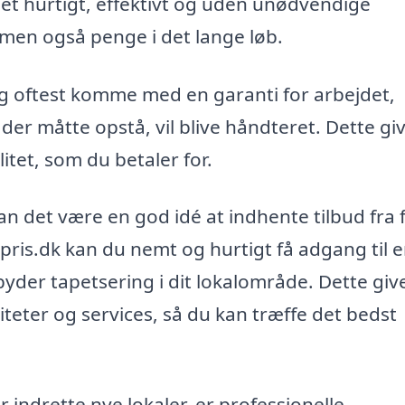
jdet hurtigt, effektivt og uden unødvendige
d men også penge i det lange løb.
ng oftest komme med en garanti for arbejdet,
 der måtte opstå, vil blive håndteret. Dette gi
litet, som du betaler for.
n det være en god idé at indhente tilbud fra 
pris.dk kan du nemt og hurtigt få adgang til 
der tapetsering i dit lokalområde. Dette give
teter og services, så du kan træffe det bedst
 indrette nye lokaler, er professionelle