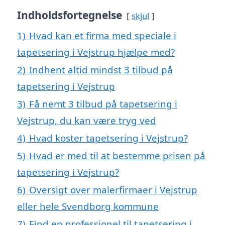
Indholdsfortegnelse
skjul
1)
Hvad kan et firma med speciale i
tapetsering i Vejstrup hjælpe med?
2)
Indhent altid mindst 3 tilbud på
tapetsering i Vejstrup
3)
Få nemt 3 tilbud på tapetsering i
Vejstrup, du kan være tryg ved
4)
Hvad koster tapetsering i Vejstrup?
5)
Hvad er med til at bestemme prisen på
tapetsering i Vejstrup?
6)
Oversigt over malerfirmaer i Vejstrup
eller hele Svendborg kommune
7)
Find en professionel til tapetsering i