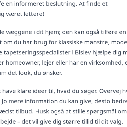
e en informeret beslutning. At finde et
ig været lettere!
e væggene i dit hjem; den kan også tilføre en
set om du har brug for klassiske mønstre, mod
le tapetseringsspecialister i Bislev hjælpe dig 
 er homeowner, lejer eller har en virksomhed, 
um det look, du ønsker.
 have klare ideer til, hvad du søger. Overvej h
e. Jo mere information du kan give, desto bedr
æcist tilbud. Husk også at stille spørgsmål om
de – det vil give dig større tillid til dit valg.