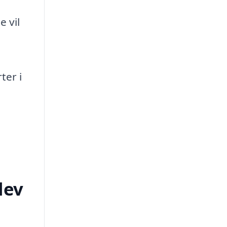
e vil
ter i
lev