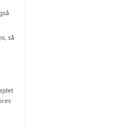
også
ns, så
bejdet
ores