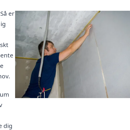
 Så er
dig
skt
hente
ge
hov.
 rum
v
 dig