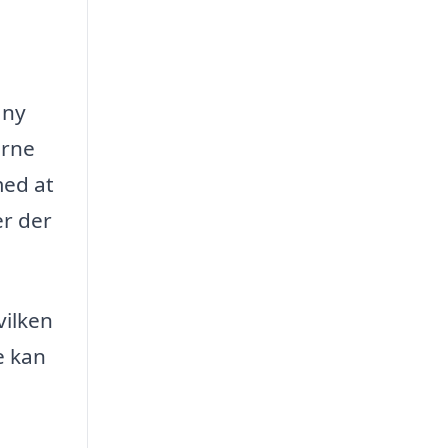
 ny
erne
med at
er der
vilken
e kan