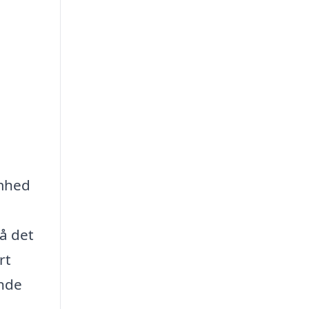
omhed
å det
rt
ende