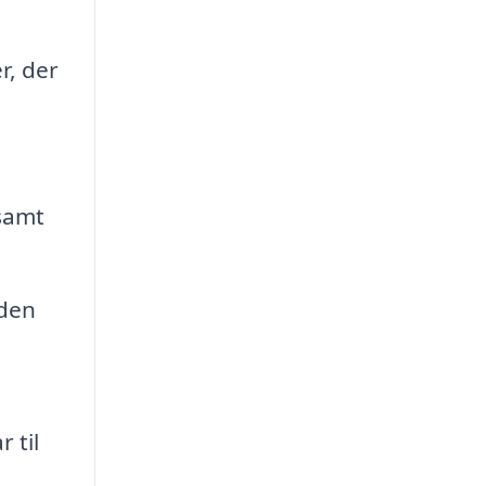
r, der
samt
uden
 til