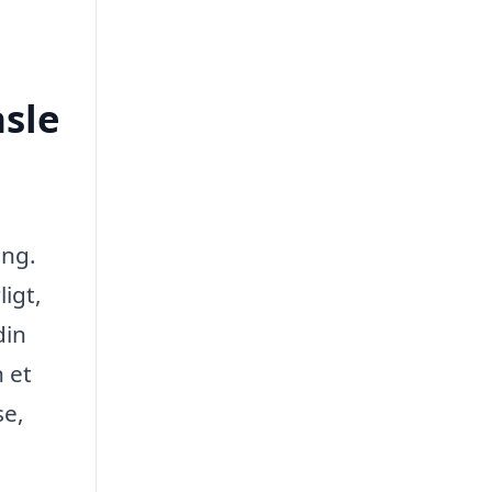
asle
ing.
igt,
din
 et
se,