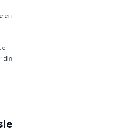
de en
,
ge
r din
sle