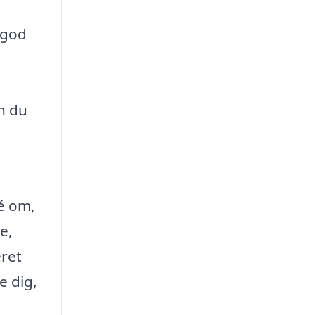
 god
n du
dé om,
e,
eret
e dig,