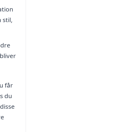
ation
stil,
edre
bliver
u får
is du
 disse
re