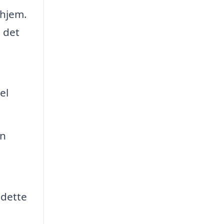
 hjem.
 det
el
en
 dette