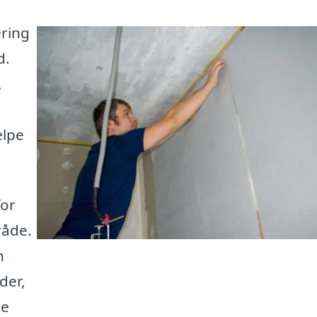
ering
d.
,
ælpe
for
råde.
n
der,
te