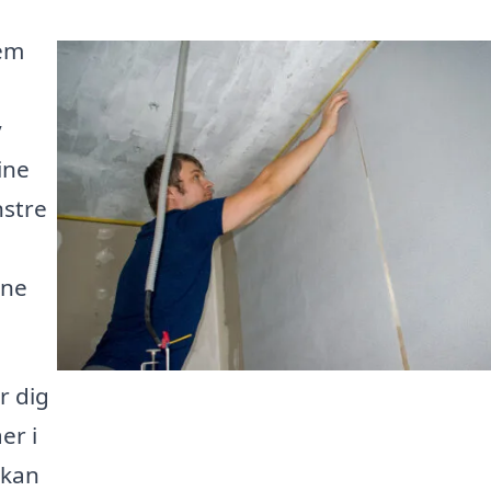
jem
y
ine
nstre
ine
r dig
er i
 kan