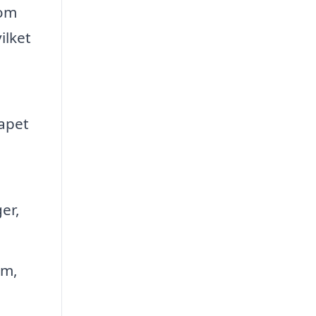
 om
ilket
tapet
er,
om,