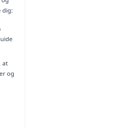
 dig:
n
guide
 at
ger og