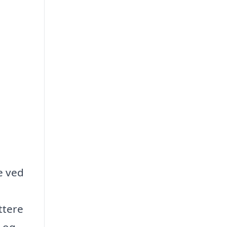
e ved
ttere
t og