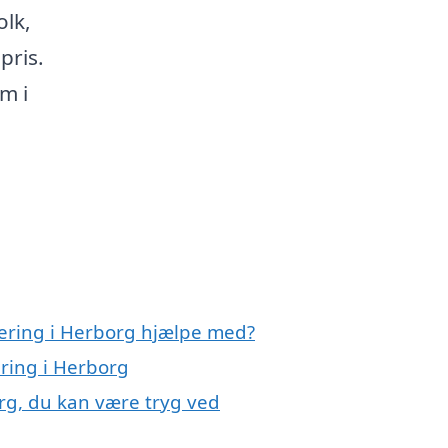
olk,
pris.
m i
sering i Herborg hjælpe med?
ering i Herborg
rg, du kan være tryg ved