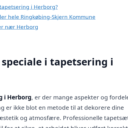
tapetsering i Herborg?
eller hele Ringkøbing-Skjern Kommune
yer nær Herborg
peciale i tapetsering i
g i Herborg
, er der mange aspekter og fordel
ng er ikke blot en metode til at dekorere dine
 æstetik og atmosfære. Professionelle tapetsæ
l for at sikre, at arbejdet bliver udført korrek