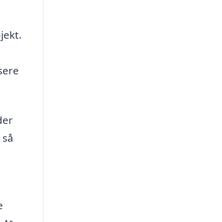
jekt.
sere
der
 så
e