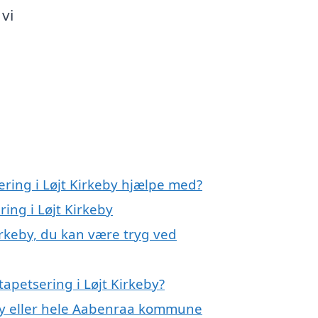
vi
ering i Løjt Kirkeby hjælpe med?
ring i Løjt Kirkeby
irkeby, du kan være tryg ved
apetsering i Løjt Kirkeby?
eby eller hele Aabenraa kommune