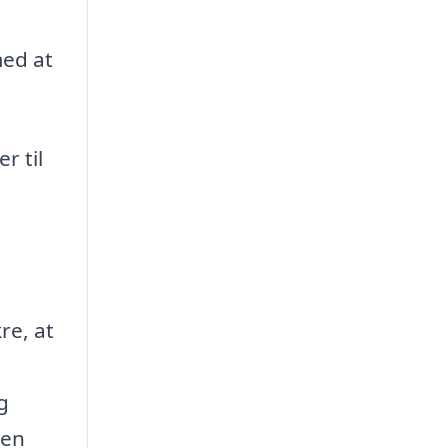
med at
r til
re, at
g
den