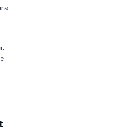
ine
r.
ne
t