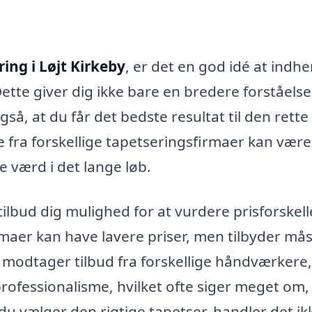
ing i Løjt Kirkeby
, er det en god idé at indh
 Dette giver dig ikke bare en bredere forståelse
å, at du får det bedste resultat til den rette 
e fra forskellige tapetseringsfirmaer kan være
 værd i det lange løb.
 tilbud dig mulighed for at vurdere prisforskel
maer kan have lavere priser, men tilbyder må
du modtager tilbud fra forskellige håndværkere
rofessionalisme, hvilket ofte siger meget om,
du vælger den rigtige tapetser, handler det ik