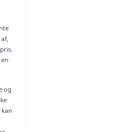
ente
 af,
pris.
 en
le og
ske
, kan
ke