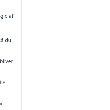
gle af
så du
bliver
lle
or