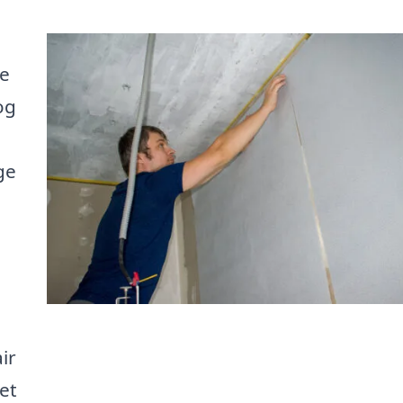
re
og
ge
ir
et