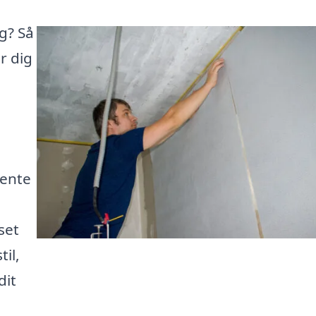
rg? Så
r dig
hente
set
il,
dit