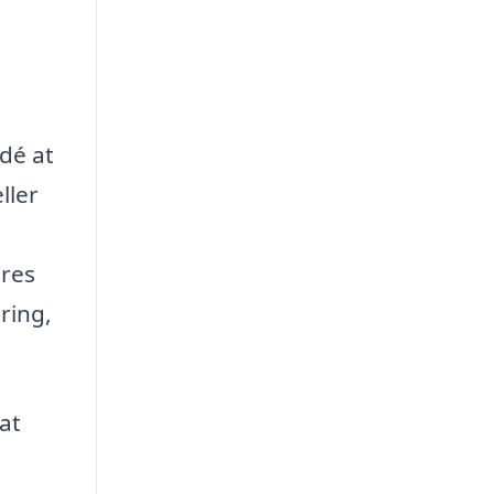
idé at
ller
eres
ring,
at