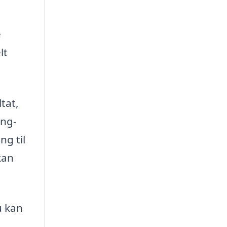
e
lt
tat,
ing-
ng til
kan
u kan