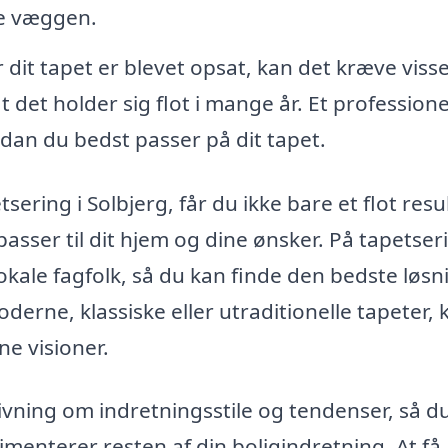
ge væggen.
 dit tapet er blevet opsat, kan det kræve viss
t det holder sig flot i mange år. Et professione
dan du bedst passer på dit tapet.
sering i Solbjerg, får du ikke bare et flot resul
sser til dit hjem og dine ønsker. På tapetser
okale fagfolk, så du kan finde den bedste løsni
erne, klassiske eller utraditionelle tapeter, 
ne visioner.
vning om indretningsstile og tendenser, så d
limenterer resten af din boligindretning. At få