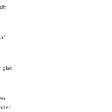
dit
r
 af
r glat
 en
toder