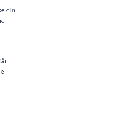
ke din
ig
får
de