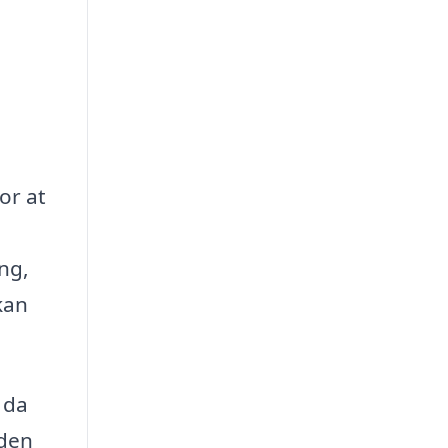
or at
ng,
kan
 da
 den