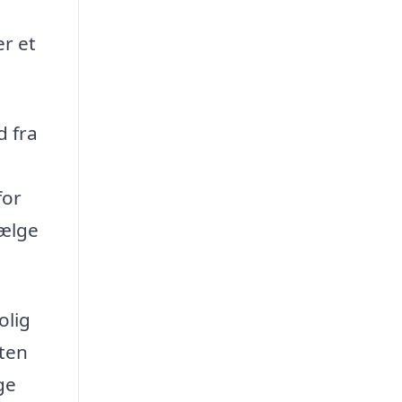
er et
d fra
for
vælge
olig
rten
ge