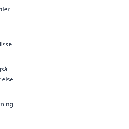
ler,
disse
gså
delse,
vning