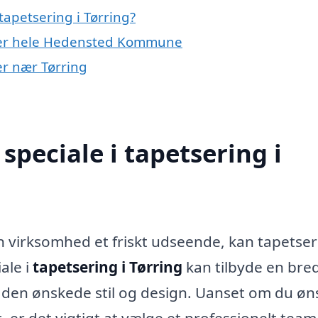
apetsering i Tørring?
eller hele Hedensted Kommune
yer nær Tørring
peciale i tapetsering i
in virksomhed et friskt udseende, kan tapetse
ale i
tapetsering i Tørring
kan tilbyde en bred
år den ønskede stil og design. Uanset om du øn
, er det vigtigt at vælge et professionelt team