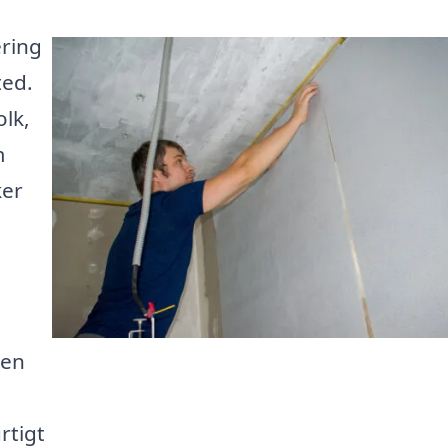
ering
ted.
olk,
m
ker
den
rtigt