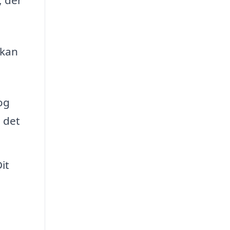
 kan
 og
 det
it