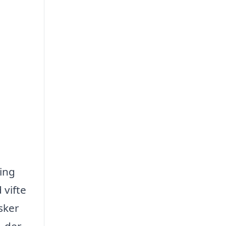
ring
 vifte
sker
, der