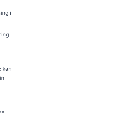
ing i
ring
e kan
in
ge