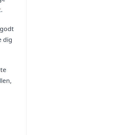
.
 godt
e dig
ste
llen,