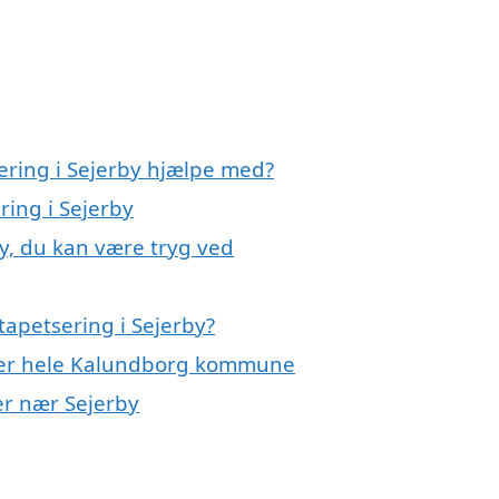
ering i Sejerby hjælpe med?
ring i Sejerby
by, du kan være tryg ved
tapetsering i Sejerby?
eller hele Kalundborg kommune
yer nær Sejerby