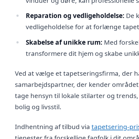
vinduer og døre, kan professionelle s
Reparation og vedligeholdelse:
De k
vedligeholdelse for at forlænge tapet
Skabelse af unikke rum:
Med forskel
transformere dit hjem og skabe unikk
Ved at vælge et tapetseringsfirma, der har
samarbejdspartner, der kender området o
tage hensyn til lokale stilarter og trends,
bolig og livsstil.
Indhentning af tilbud via
tapetsering-pri
tjenester fra forskellige fagfolk i dit o