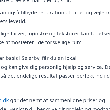
ikre præcise målinger og snit.
an også tilbyde reparation af tapet og vejledn
ets levetid.
lige farver, mønstre og teksturer kan tapetse
e atmosfærer i de forskellige rum.
 basis i Sejerby, får du en lokal
g kan give dig personlig hjælp og service. D
 så det endelige resultat passer perfekt ind i d
s.dk
gør det nemt at sammenligne priser og
mråde. Her kan du beskrive dit projekt og modta