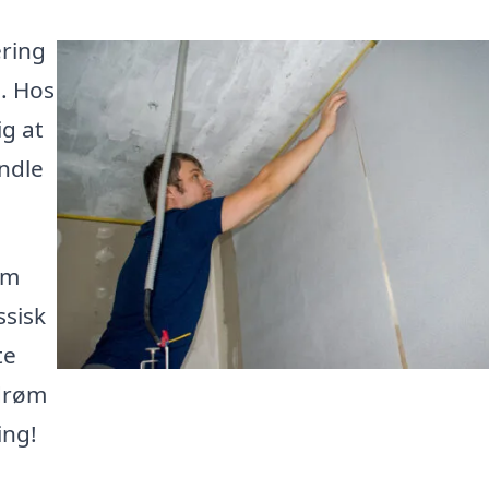
ering
d. Hos
ig at
andle
em
ssisk
te
gdrøm
ing!