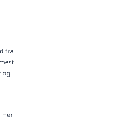
d fra
 mest
r og
. Her