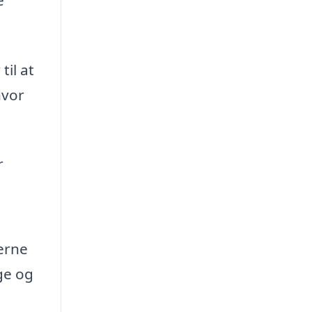
il at
hvor
r
erne
ge og