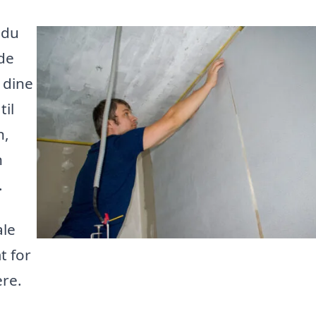
 du
nde
 dine
il
n,
n
.
ale
t for
ere.