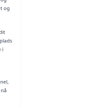
et og
dit
rplads
 i
nel,
 nå