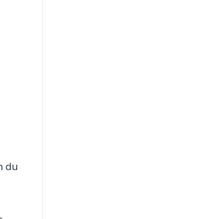
m du
e