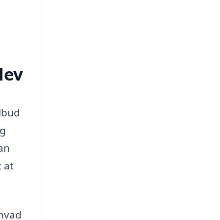
lev
ilbud
ig
kan
 at
 hvad