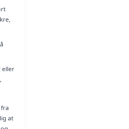
art
kre,
så
eller
,
 fra
ig at
 og