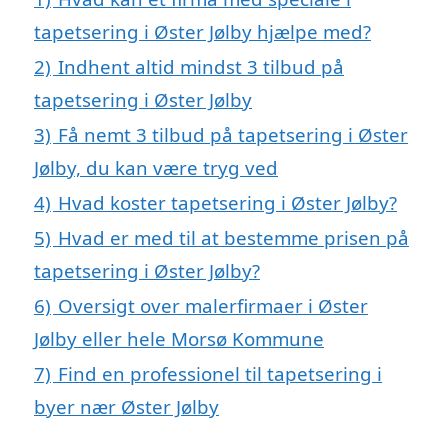
tapetsering i Øster Jølby hjælpe med?
2)
Indhent altid mindst 3 tilbud på
tapetsering i Øster Jølby
3)
Få nemt 3 tilbud på tapetsering i Øster
Jølby, du kan være tryg ved
4)
Hvad koster tapetsering i Øster Jølby?
5)
Hvad er med til at bestemme prisen på
tapetsering i Øster Jølby?
6)
Oversigt over malerfirmaer i Øster
Jølby eller hele Morsø Kommune
7)
Find en professionel til tapetsering i
byer nær Øster Jølby