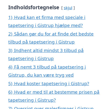
Indholdsfortegnelse
skjul
1)
Hvad kan et firma med speciale i
tapetsering i Gistrup hjælpe med?
2)
Sådan gør du for at finde det bedste
tilbud på tapetsering i Gistrup
3)
Indhent altid mindst 3 tilbud på
tapetsering i Gistrup
4)
Få nemt 3 tilbud på tapetsering i
Gistrup, du kan være tryg ved
5)
Hvad koster tapetsering i Gistrup?
6)
Hvad er med til at bestemme prisen på
tapetsering i Gistrup?
7)
Oversigt over malerfirmaer i Gistrup