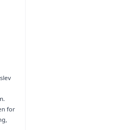
slev
m.
en for
ng,