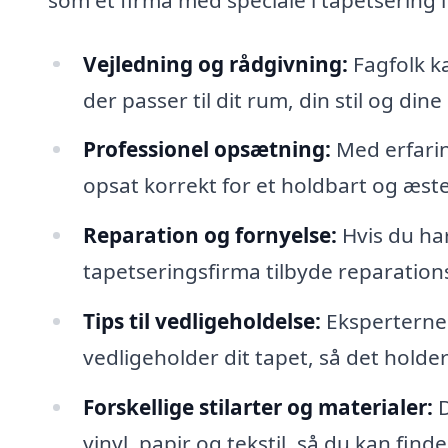
Vejledning og rådgivning:
Fagfolk ka
der passer til dit rum, din stil og din
Professionel opsætning:
Med erfaring
opsat korrekt for et holdbart og æstet
Reparation og fornyelse:
Hvis du har
tapetseringsfirma tilbyde reparationst
Tips til vedligeholdelse:
Eksperterne 
vedligeholder dit tapet, så det holde
Forskellige stilarter og materialer:
D
vinyl, papir og tekstil, så du kan fi