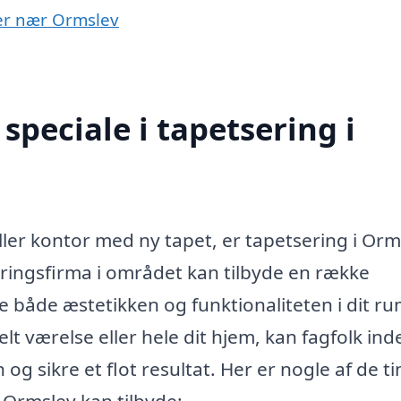
yer nær Ormslev
peciale i tapetsering i
ller kontor med ny tapet, er tapetsering i Orm
seringsfirma i området kan tilbyde en række
e både æstetikken og funktionaliteten i dit ru
t værelse eller hele dit hjem, kan fagfolk ind
 sikre et flot resultat. Her er nogle af de ti
 Ormslev kan tilbyde: