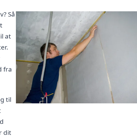
ev? Så
t
l at
er.
r
 fra
 til
t
ed
 dit