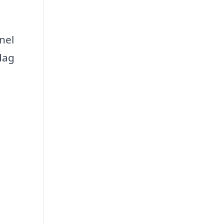
nel
dag