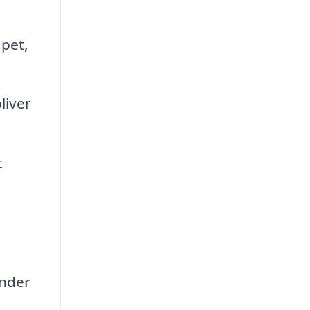
apet,
liver
t
under