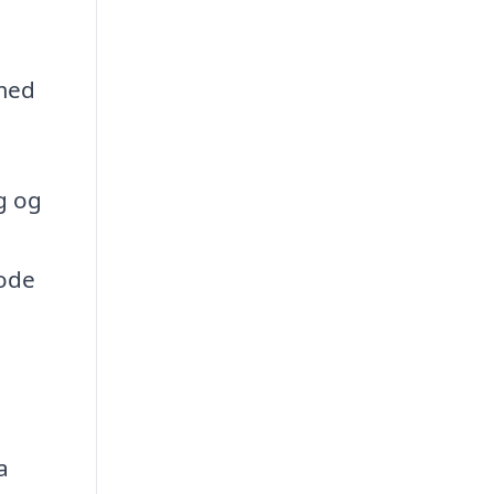
med
g og
gode
a