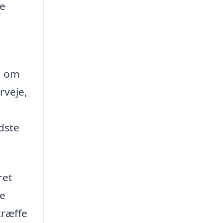
ne
å om
rveje,
dste
ret
se
træffe