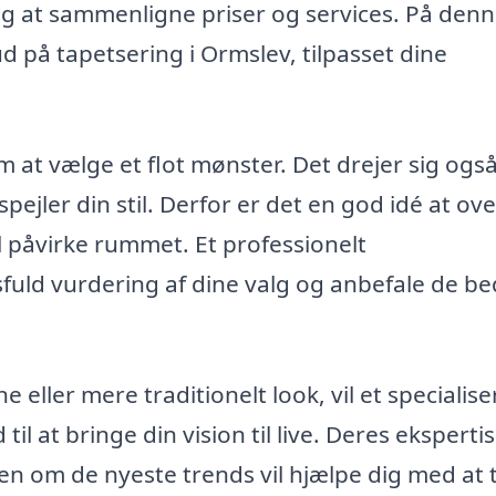
r dig at sammenligne priser og services. På den
ud på tapetsering i Ormslev, tilpasset dine
m at vælge et flot mønster. Det drejer sig ogs
ejler din stil. Derfor er det en god idé at ove
l påvirke rummet. Et professionelt
sfuld vurdering af dine valg og anbefale de be
ller mere traditionelt look, vil et specialise
til at bringe din vision til live. Deres eksperti
en om de nyeste trends vil hjælpe dig med at 