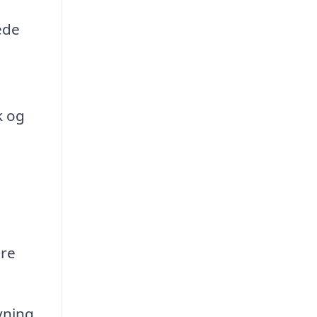
ede
k og
øre
vning