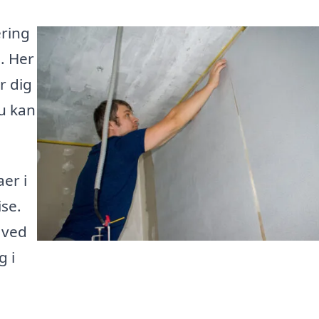
ering
d. Her
r dig
du kan
er i
ise.
 ved
g i