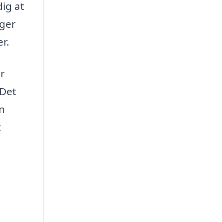
dig at
nger
r.
er
 Det
n
t