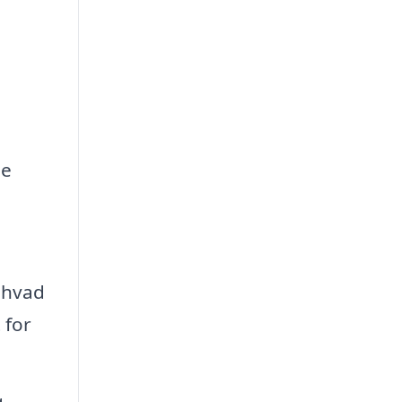
ge
, hvad
 for
,