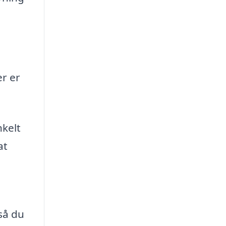
r er
nkelt
at
så du