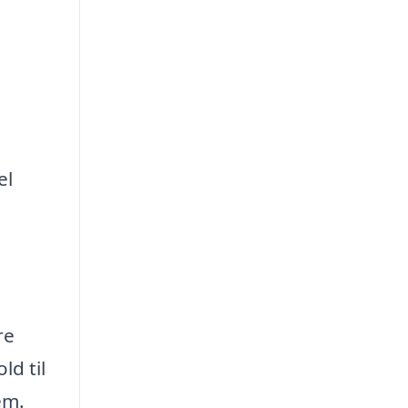
el
re
ld til
em.