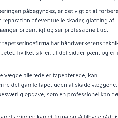
eringen påbegyndes, er det vigtigt at forber
reparation af eventuelle skader, glatning af
hænger ordentligt og ser professionelt ud.
t tapetseringsfirma har håndværkerens tekni
etet, hvilket sikrer, at det sidder pænt og er i
e vægge allerede er tapeaterede, kan
erne det gamle tapet uden at skade væggene.
esværlig opgave, som en professionel kan g
apetseringen kan et firma også tilbyde rådgi