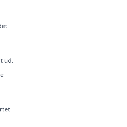
det
t ud.
ne
rtet