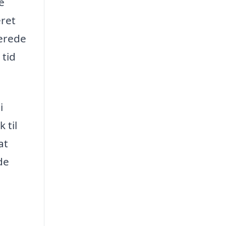
e
eret
serede
 tid
i
 til
at
de