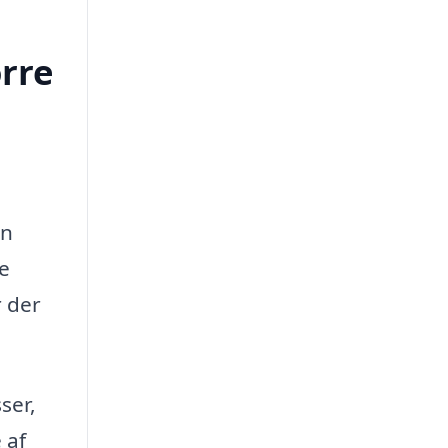
orre
en
ne
 der
ser,
 af