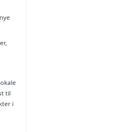
 nye
er,
Lokale
 til
ter i