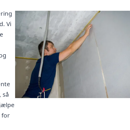
ering
d. Vi
de
 og
ente
, så
jælpe
 for