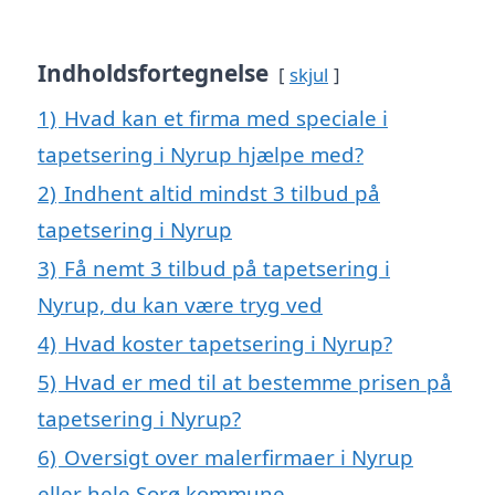
Indholdsfortegnelse
skjul
1)
Hvad kan et firma med speciale i
tapetsering i Nyrup hjælpe med?
2)
Indhent altid mindst 3 tilbud på
tapetsering i Nyrup
3)
Få nemt 3 tilbud på tapetsering i
Nyrup, du kan være tryg ved
4)
Hvad koster tapetsering i Nyrup?
5)
Hvad er med til at bestemme prisen på
tapetsering i Nyrup?
6)
Oversigt over malerfirmaer i Nyrup
eller hele Sorø kommune