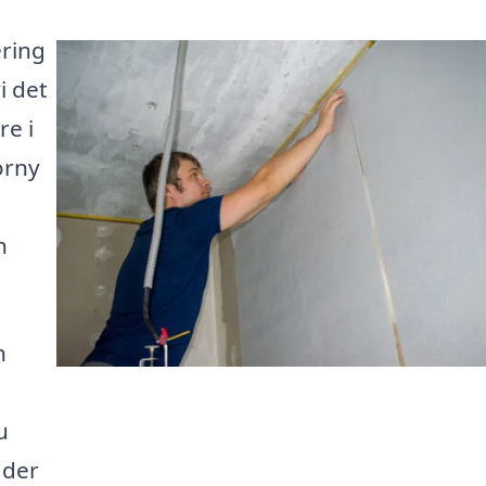
ering
i det
re i
orny
n
n
u
 der