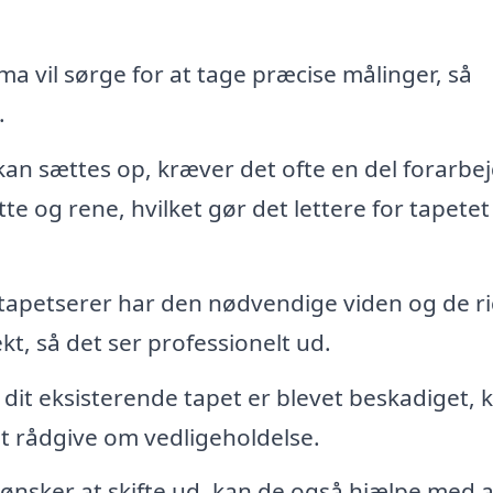
ma vil sørge for at tage præcise målinger, så
.
kan sættes op, kræver det ofte en del forarbej
te og rene, hvilket gør det lettere for tapetet
tapetserer har den nødvendige viden og de ri
kt, så det ser professionelt ud.
 dit eksisterende tapet er blevet beskadiget, 
t rådgive om vedligeholdelse.
ønsker at skifte ud, kan de også hjælpe med a