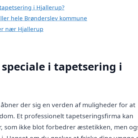
apetsering i Hjallerup?
 eller hele Brønderslev kommune
yer nær Hjallerup
peciale i tapetsering i
, åbner der sig en verden af muligheder for at
ndom. Et professionelt tapetseringsfirma kan
, som ikke blot forbedrer æstetikken, men og
g i. Uanset om du ønsker at friske dine vægge 