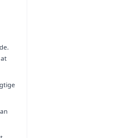
de.
 at
gtige
kan
t