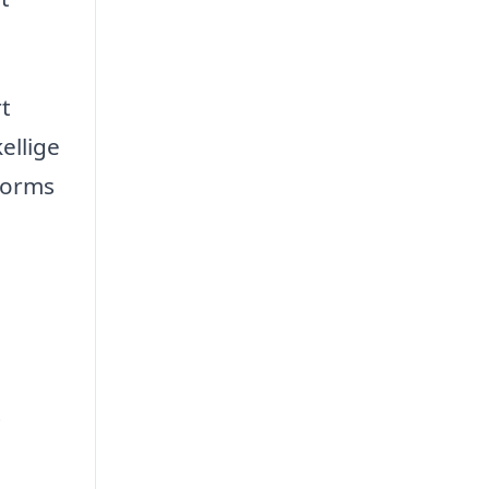
rt
ellige
tforms
t