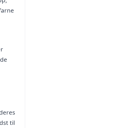
rfarne
er
 de
 deres
st til