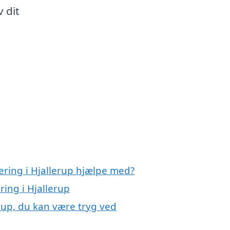
v dit
ering i Hjallerup hjælpe med?
ring i Hjallerup
erup, du kan være tryg ved