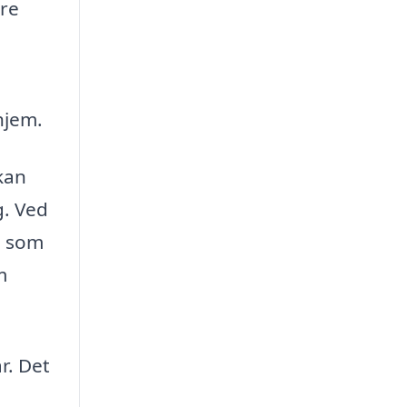
ere
hjem.
kan
g. Ved
, som
m
r. Det