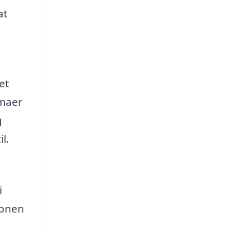
at
et
rmaer
g
l.
i
ionen