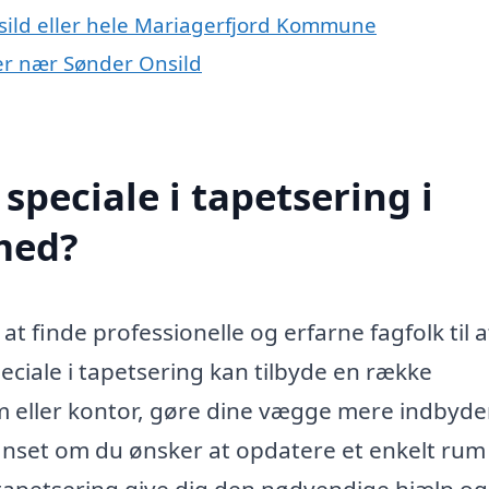
sild eller hele Mariagerfjord Kommune
yer nær Sønder Onsild
peciale i tapetsering i
med?
at finde professionelle og erfarne fagfolk til a
ciale i tapetsering kan tilbyde en række
jem eller kontor, gøre dine vægge mere indbyd
anset om du ønsker at opdatere et enkelt rum 
 tapetsering give dig den nødvendige hjælp og