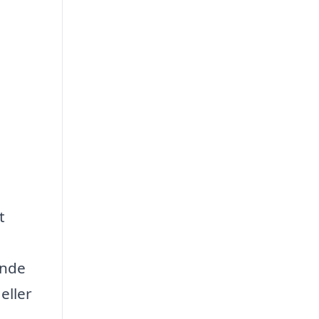
t
ende
eller