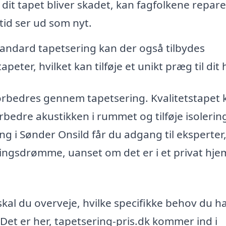
 dit tapet bliver skadet, kan fagfolkene repar
ltid ser ud som nyt.
andard tapetsering kan der også tilbydes
eter, hvilket kan tilføje et unikt præg til dit 
 forbedres gennem tapetsering. Kvalitetstapet 
rbedre akustikken i rummet og tilføje isolerin
ng i Sønder Onsild får du adgang til eksperter
ningsdrømme, uanset om det er i et privat hje
kal du overveje, hvilke specifikke behov du ha
. Det er her, tapetsering-pris.dk kommer ind i