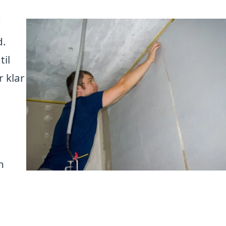
r
d.
il
r klar
n