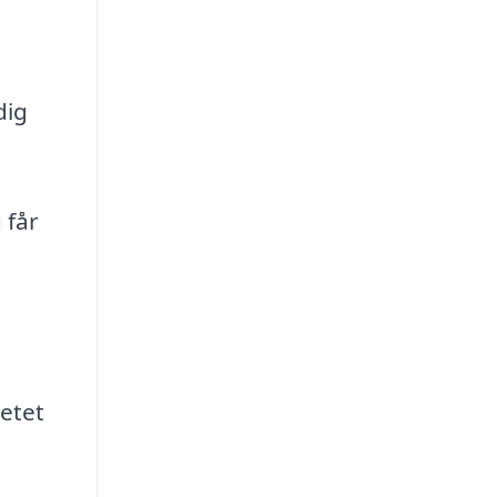
dig
 får
petet