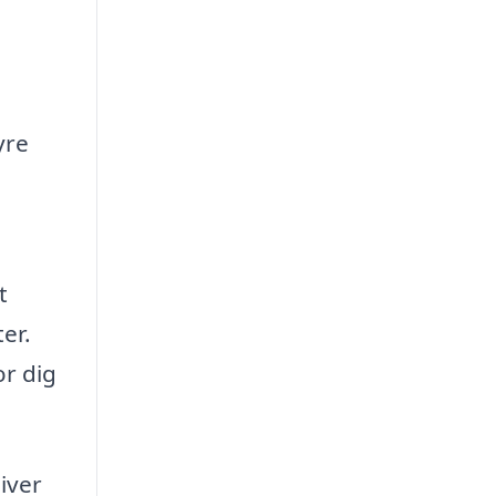
yre
t
er.
or dig
iver