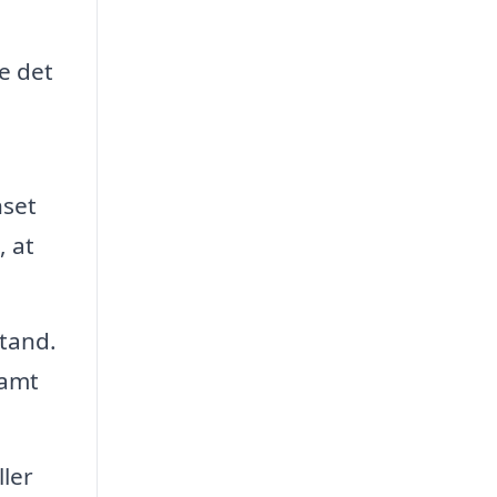
e det
nset
, at
stand.
samt
ler