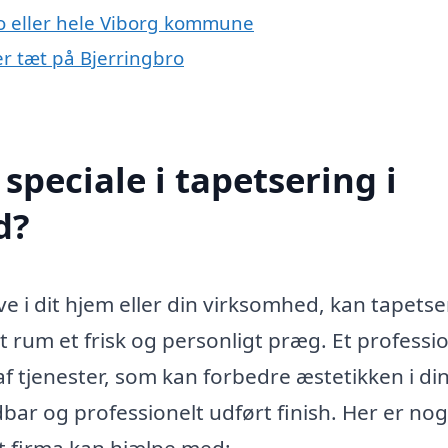
ro eller hele Viborg kommune
yer tæt på Bjerringbro
peciale i tapetsering i
d?
 i dit hjem eller din virksomhed, kan tapetser
t rum et frisk og personligt præg. Et professi
af tjenester, som kan forbedre æstetikken i di
dbar og professionelt udført finish. Her er nog
et firma kan hjælpe med: