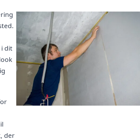
ering
sted.
 dit
look
ig
for
il
, der