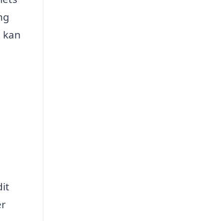
ng
t kan
it
er