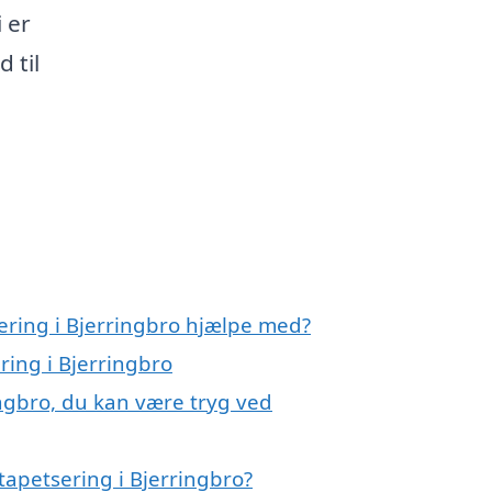
 er
d til
ering i Bjerringbro hjælpe med?
ring i Bjerringbro
ingbro, du kan være tryg ved
tapetsering i Bjerringbro?