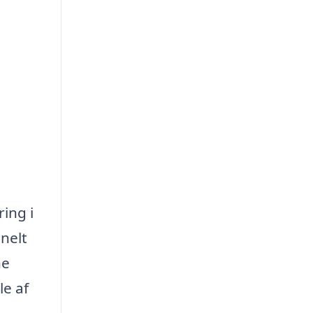
ing i
onelt
ne
le af